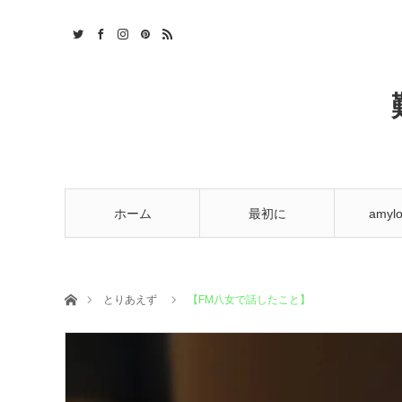
t
ホーム
最初に
amylo
ホーム
とりあえず
【FM八女で話したこと】