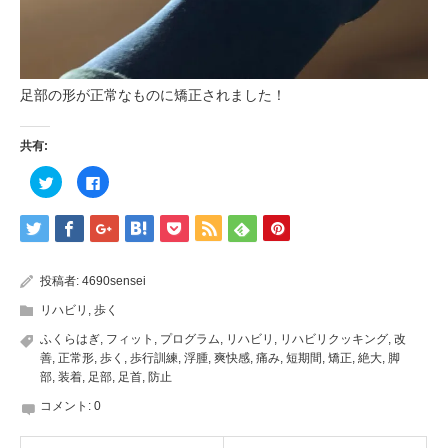
足部の形が正常なものに矯正されました！
共有:
ク
Facebook
リ
で
ッ
共
ク
有
し
す
て
る
Twitter
に
で
は
共
ク
投稿者:
4690sensei
有
リ
(新
ッ
し
ク
リハビリ
,
歩く
い
し
ウ
て
ふくらはぎ
,
フィット
,
プログラム
,
リハビリ
,
リハビリクッキング
,
改
ィ
く
ン
だ
善
,
正常形
,
歩く
,
歩行訓練
,
浮腫
,
爽快感
,
痛み
,
短期間
,
矯正
,
絶大
,
脚
ド
さ
部
,
装着
,
足部
,
足首
,
防止
ウ
い
で
(新
開
し
コメント:
0
き
い
ま
ウ
す)
ィ