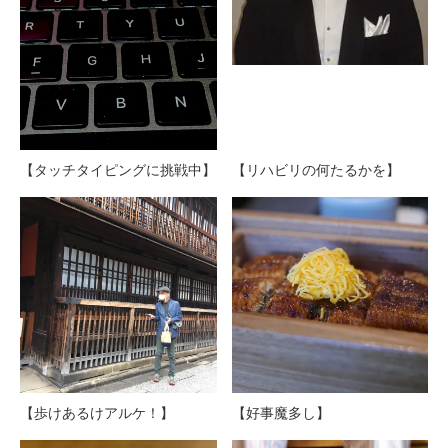
【タッチタイピングに挑戦中】
【リハビリの何たるかを】
【歩けあるけアルケ！】
【好事魔多し】