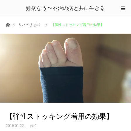
難病なう〜不治の病と共に生きる
ホーム
リハビリ
,
歩く
【弾性ストッキング着用の効果】
【弾性ストッキング着用の効果】
2019.01.22
歩く