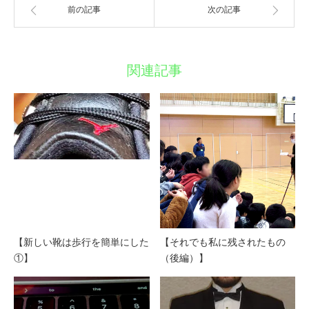
ン
前の記事
次の記事
ド
ウ
で
開
き
ま
す)
関連記事
【新しい靴は歩行を簡単にした
【それでも私に残されたもの
①】
（後編）】